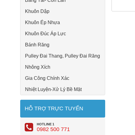
Băng Tải- Con Lăn
Khuôn Dập
Khuôn Ép Nhựa
Khuôn Đúc Áp Lực
Bánh Răng
Pulley Đai Thang, Pulley Đai Răng
Nhông Xích
Gia Công Chính Xác
Nhiệt Luyện-Xử Lý Bề Mặt
HỖ TRỢ TRỰC TUYẾN
HOTLINE 1
0982 500 771