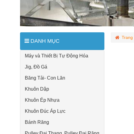
Trang
DANH MỤC
Máy và Thiết Bị Tự Động Hóa
Jig, Đồ Gá
Băng Tải- Con Lăn
Khuôn Dập
Khuôn Ép Nhựa
Khuôn Đúc Áp Lực
Bánh Răng
Pulley Đai Thang, Pulley Đai Răng