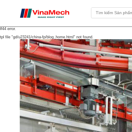
#44 error.
tpl file "gd/u23241/china-fp/blog_home.html" not found.