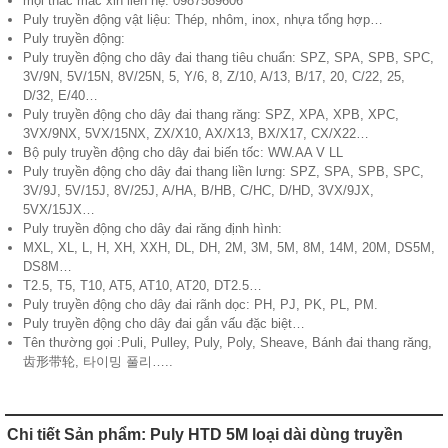
mọi thắc mắc xin liên hệ: 0987589606
Puly truyền động vật liệu: Thép, nhôm, inox, nhựa tổng hợp…
Puly truyền động:
Puly truyền động cho dây đai thang tiêu chuẩn: SPZ, SPA, SPB, SPC,
3V/9N, 5V/15N, 8V/25N, 5, Y/6, 8, Z/10, A/13, B/17, 20, C/22, 25,
D/32, E/40…
Puly truyền động cho dây đai thang răng: SPZ, XPA, XPB, XPC,
3VX/9NX, 5VX/15NX, ZX/X10, AX/X13, BX/X17, CX/X22…
Bộ puly truyền động cho dây đai biến tốc: WW.AA V LL
Puly truyền động cho dây đai thang liền lưng: SPZ, SPA, SPB, SPC,
3V/9J, 5V/15J, 8V/25J, A/HA, B/HB, C/HC, D/HD, 3VX/9JX,
5VX/15JX…
Puly truyền động cho dây đai răng định hình:
MXL, XL, L, H, XH, XXH, DL, DH, 2M, 3M, 5M, 8M, 14M, 20M, DS5M,
DS8M…
T2.5, T5, T10, AT5, AT10, AT20, DT2.5…
Puly truyền động cho dây đai rãnh dọc: PH, PJ, PK, PL, PM.
Puly truyền động cho dây đai gắn vấu đặc biệt…
Tên thường gọi :Puli, Pulley, Puly, Poly, Sheave, Bánh đai thang răng,
齿形带轮, 타이밍 풀리…..
Chi tiết Sản phẩm: Puly HTD 5M loại dài dùng truyền