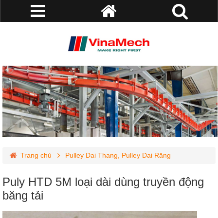
Trang chủ
Pulley Đai Thang, Pulley Đai Răng
Pulley Đai Răng- Timming Pulley
Puly HTD 5M loại dài dùng truyền động
Puly HTD 5M loại dài dùng truyền động băng tải
băng tải