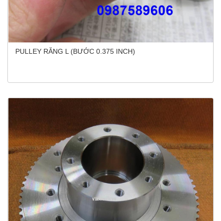
PULLEY RĂNG L (BƯỚC 0.375 INCH)