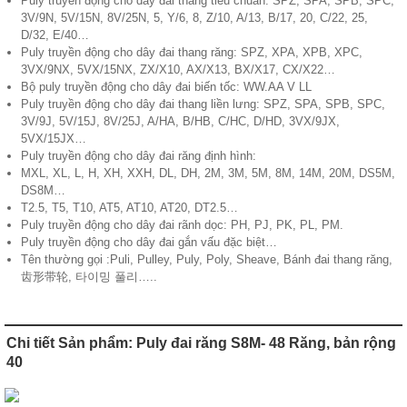
Puly truyền động cho dây đai thang tiêu chuẩn: SPZ, SPA, SPB, SPC,
3V/9N, 5V/15N, 8V/25N, 5, Y/6, 8, Z/10, A/13, B/17, 20, C/22, 25,
D/32, E/40…
Puly truyền động cho dây đai thang răng: SPZ, XPA, XPB, XPC,
3VX/9NX, 5VX/15NX, ZX/X10, AX/X13, BX/X17, CX/X22…
Bộ puly truyền động cho dây đai biến tốc: WW.AA V LL
Puly truyền động cho dây đai thang liền lưng: SPZ, SPA, SPB, SPC,
3V/9J, 5V/15J, 8V/25J, A/HA, B/HB, C/HC, D/HD, 3VX/9JX,
5VX/15JX…
Puly truyền động cho dây đai răng định hình:
MXL, XL, L, H, XH, XXH, DL, DH, 2M, 3M, 5M, 8M, 14M, 20M, DS5M,
DS8M…
T2.5, T5, T10, AT5, AT10, AT20, DT2.5…
Puly truyền động cho dây đai rãnh dọc: PH, PJ, PK, PL, PM.
Puly truyền động cho dây đai gắn vấu đặc biệt…
Tên thường gọi :Puli, Pulley, Puly, Poly, Sheave, Bánh đai thang răng,
齿形带轮, 타이밍 풀리…..
Chi tiết Sản phẩm: Puly đai răng S8M- 48 Răng, bản rộng
40