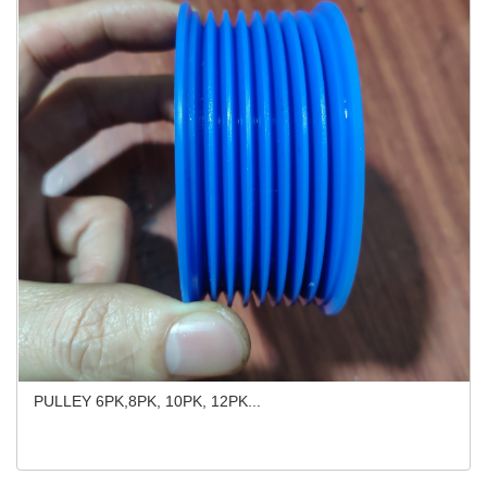
PULLEY 6PK,8PK, 10PK, 12PK...