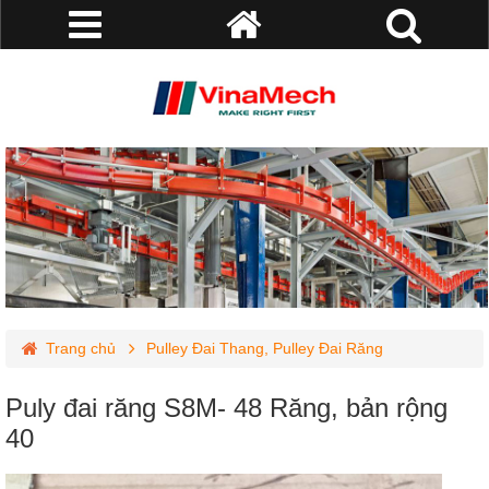
Trang chủ
Pulley Đai Thang, Pulley Đai Răng
Pulley Đai Răng- Timming Pulley
Puly đai răng S8M- 48 Răng, bản rộng
Puly đai răng S8M- 48 Răng, bản rộng 40
40