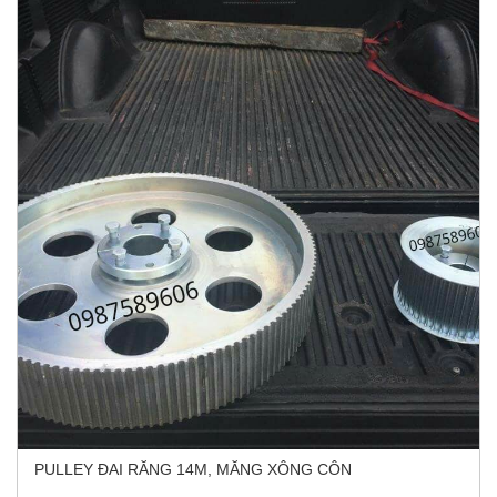
PULLEY ĐAI RĂNG 14M, MĂNG XÔNG CÔN