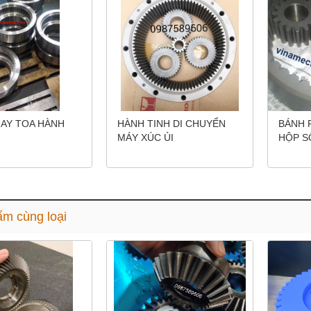
AY TOA HÀNH
HÀNH TINH DI CHUYỂN
BÁNH 
MÁY XÚC ỦI
HỘP S
m cùng loại