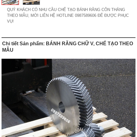
QUÝ KHÁCH CÓ NHU CẦU CHẾ TẠO BÁNH RĂNG CÔN THẲNG
THEO MẪU, MỜI LIÊN HỆ HOTLINE 0987589606 ĐỂ ĐƯỢC PHỤC
VỤ!
Chi tiết Sản phẩm: BÁNH RĂNG CHỮ V, CHẾ TẠO THEO
MẪU