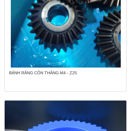
BÁNH RĂNG CÔN THẲNG M4 - Z25